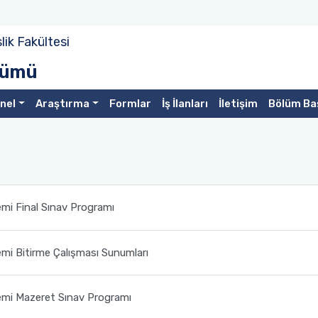
ik Fakültesi
ölümü
nel
Araştırma
Formlar
İş İlanları
İletişim
Bölüm Ba
i Final Sınav Programı
i Bitirme Çalışması Sunumları
mi Mazeret Sınav Programı