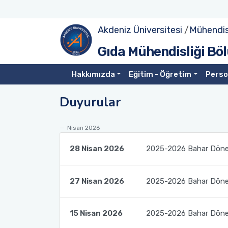
Akdeniz Üniversitesi
/
Mühendisl
Tanıtım
Lisans
Lisans Ders Görevlendirmeleri
Yüksek Lisans Müfredat
Doktora Müfredat
Bölüm Personeli
Projeler
Gıda Mühendisliği B
Yönetim
Lisans Dersler Kataloğu
Lisans Yandal Eğitimi
Yüksek Lisans Ders Kataloğu
Doktora Ders Kataloğu
Bölüme Emeği Geçenler
Laboratuvarlar
Hakkımızda
Eğitim - Öğretim
Perso
Komisyonlar
Lisans Ders İçerikleri
Öğrenci Değişim Programları
Duyurular
Misyonumuz
Öğrenci Sınıf ve Bölüm Temsilcileri
Yüksek Lisans
Nisan 2026
Vizyonumuz
Öğrenci Akademik Danışmanlıklar
Doktora
28 Nisan 2026
2025-2026 Bahar Dönem
Birim İçi/Dışı Uygulama
27 Nisan 2026
2025-2026 Bahar Dönem
Bitirme Çalışması
15 Nisan 2026
2025-2026 Bahar Döne