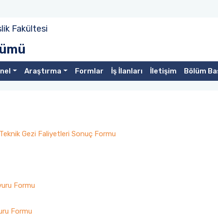
ik Fakültesi
ölümü
nel
Araştırma
Formlar
İş İlanları
İletişim
Bölüm Ba
Teknik Gezi Faliyetleri Sonuç Formu
vuru Formu
vuru Formu