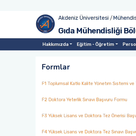
Akdeniz Üniversitesi
/
Mühendisl
Tanıtım
Lisans
Lisans Ders Görevlendirmeleri
Yüksek Lisans Müfredat
Doktora Müfredat
Bölüm Personeli
Projeler
Gıda Mühendisliği B
Yönetim
Lisans Dersler Kataloğu
Lisans Yandal Eğitimi
Yüksek Lisans Ders Kataloğu
Doktora Ders Kataloğu
Bölüme Emeği Geçenler
Laboratuvarlar
Hakkımızda
Eğitim - Öğretim
Perso
Komisyonlar
Lisans Ders İçerikleri
Öğrenci Değişim Programları
Formlar
Misyonumuz
Öğrenci Sınıf ve Bölüm Temsilcileri
Yüksek Lisans
F1 Toplumsal Katkı Kalite Yönetım Sıstemi ve 
Vizyonumuz
Öğrenci Akademik Danışmanlıklar
Doktora
F2 Doktora Yeterlik Sınavı Başvuru Formu
Birim İçi/Dışı Uygulama
F3 Yüksek Lisans ve Doktora Tez Önerisi Baş
Bitirme Çalışması
F4 Yüksek Lisans ve Doktora Tez Sınavı Baş