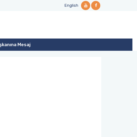
English
şkanına Mesaj