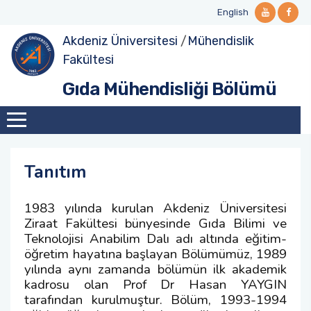
English
Akdeniz Üniversitesi
/
Mühendislik
Tanıtım
Lisans
Lisans Ders Görevlendirmeleri
Yüksek Lisans Müfredat
Doktora Müfredat
Bölüm Personeli
Projeler
Fakültesi
Gıda Mühendisliği Bölümü
Yönetim
Lisans Dersler Kataloğu
Lisans Yandal Eğitimi
Yüksek Lisans Ders Kataloğu
Doktora Ders Kataloğu
Bölüme Emeği Geçenler
Laboratuvarlar
Komisyonlar
Lisans Ders İçerikleri
Öğrenci Değişim Programları
Misyonumuz
Öğrenci Sınıf ve Bölüm Temsilcileri
Yüksek Lisans
Tanıtım
Vizyonumuz
Öğrenci Akademik Danışmanlıklar
Doktora
1983 yılında kurulan Akdeniz Üniversitesi
Ziraat Fakültesi bünyesinde Gıda Bilimi ve
Birim İçi/Dışı Uygulama
Teknolojisi Anabilim Dalı adı altında eğitim-
öğretim hayatına başlayan Bölümümüz, 1989
Bitirme Çalışması
yılında aynı zamanda bölümün ilk akademik
kadrosu olan Prof Dr Hasan YAYGIN
tarafından kurulmuştur. Bölüm, 1993-1994