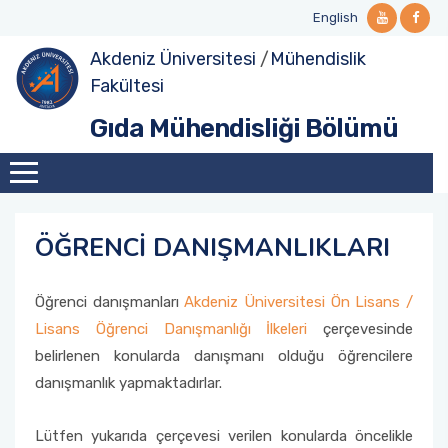
English
Akdeniz Üniversitesi
/
Mühendislik
Tanıtım
Lisans
Lisans Ders Görevlendirmeleri
Yüksek Lisans Müfredat
Doktora Müfredat
Bölüm Personeli
Projeler
Fakültesi
Gıda Mühendisliği Bölümü
Yönetim
Lisans Dersler Kataloğu
Lisans Yandal Eğitimi
Yüksek Lisans Ders Kataloğu
Doktora Ders Kataloğu
Bölüme Emeği Geçenler
Laboratuvarlar
Komisyonlar
Lisans Ders İçerikleri
Öğrenci Değişim Programları
Misyonumuz
Öğrenci Sınıf ve Bölüm Temsilcileri
Yüksek Lisans
ÖĞRENCİ DANIŞMANLIKLARI
Vizyonumuz
Öğrenci Akademik Danışmanlıklar
Doktora
Öğrenci danışmanları
Akdeniz Üniversitesi Ön Lisans /
Lisans Öğrenci Danışmanlığı İlkeleri
çerçevesinde
Birim İçi/Dışı Uygulama
belirlenen konularda danışmanı olduğu öğrencilere
Bitirme Çalışması
danışmanlık yapmaktadırlar.
Lütfen yukarıda çerçevesi verilen konularda öncelikle