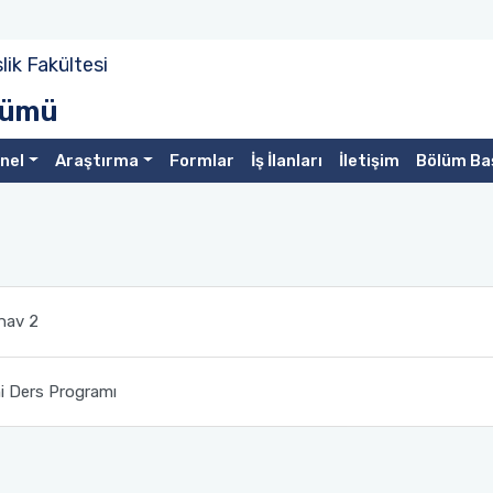
ik Fakültesi
ölümü
nel
Araştırma
Formlar
İş İlanları
İletişim
Bölüm Ba
nav 2
 Ders Programı