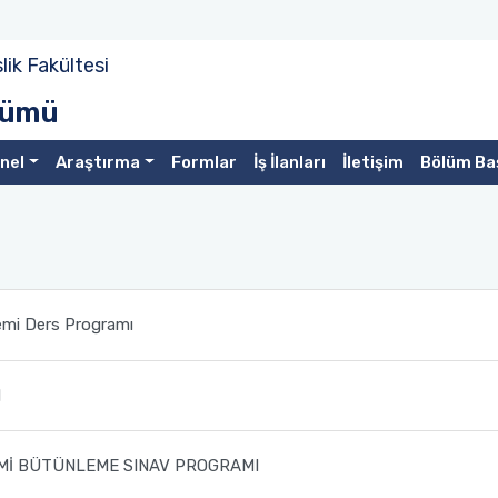
ik Fakültesi
ölümü
nel
Araştırma
Formlar
İş İlanları
İletişim
Bölüm Ba
mi Ders Programı
I
Mİ BÜTÜNLEME SINAV PROGRAMI