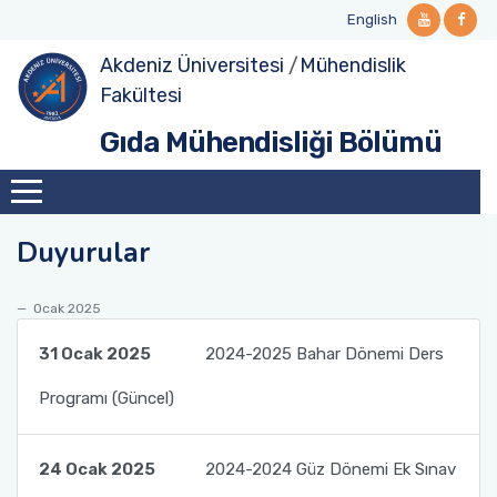
English
Akdeniz Üniversitesi
/
Mühendislik
Tanıtım
Lisans
Lisans Ders Görevlendirmeleri
Yüksek Lisans Müfredat
Doktora Müfredat
Bölüm Personeli
Projeler
Fakültesi
Gıda Mühendisliği Bölümü
Yönetim
Lisans Dersler Kataloğu
Lisans Yandal Eğitimi
Yüksek Lisans Ders Kataloğu
Doktora Ders Kataloğu
Bölüme Emeği Geçenler
Laboratuvarlar
Komisyonlar
Lisans Ders İçerikleri
Öğrenci Değişim Programları
Duyurular
Misyonumuz
Öğrenci Sınıf ve Bölüm Temsilcileri
Yüksek Lisans
Vizyonumuz
Öğrenci Akademik Danışmanlıklar
Doktora
Ocak 2025
31 Ocak 2025
2024-2025 Bahar Dönemi Ders
Birim İçi/Dışı Uygulama
Programı (Güncel)
Bitirme Çalışması
24 Ocak 2025
2024-2024 Güz Dönemi Ek Sınav