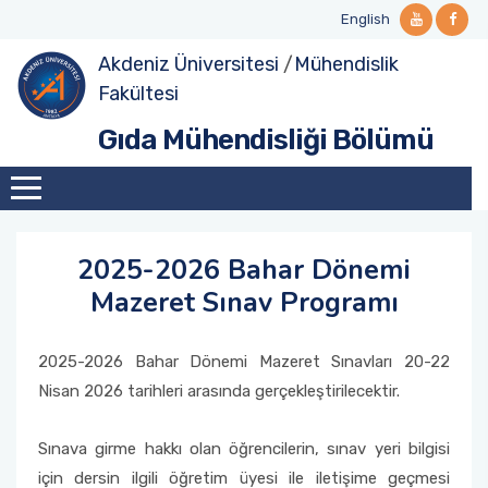
English
Akdeniz Üniversitesi
/
Mühendislik
Tanıtım
Lisans
Lisans Ders Görevlendirmeleri
Yüksek Lisans Müfredat
Doktora Müfredat
Bölüm Personeli
Projeler
Fakültesi
Gıda Mühendisliği Bölümü
Yönetim
Lisans Dersler Kataloğu
Lisans Yandal Eğitimi
Yüksek Lisans Ders Kataloğu
Doktora Ders Kataloğu
Bölüme Emeği Geçenler
Laboratuvarlar
Komisyonlar
Lisans Ders İçerikleri
Öğrenci Değişim Programları
Misyonumuz
Öğrenci Sınıf ve Bölüm Temsilcileri
Yüksek Lisans
2025-2026 Bahar Dönemi
Mazeret Sınav Programı
Vizyonumuz
Öğrenci Akademik Danışmanlıklar
Doktora
Birim İçi/Dışı Uygulama
2025-2026 Bahar Dönemi Mazeret Sınavları 20-22
Nisan 2026 tarihleri arasında gerçekleştirilecektir.
Bitirme Çalışması
Sınava girme hakkı olan öğrencilerin, sınav yeri bilgisi
için dersin ilgili öğretim üyesi ile iletişime geçmesi