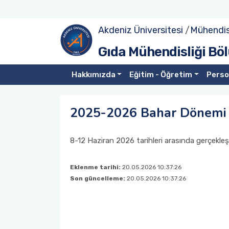
Akdeniz Üniversitesi
/
Mühendisl
Tanıtım
Lisans
Lisans Ders Görevlendirmeleri
Yüksek Lisans Müfredat
Doktora Müfredat
Bölüm Personeli
Projeler
Gıda Mühendisliği B
Yönetim
Lisans Dersler Kataloğu
Lisans Yandal Eğitimi
Yüksek Lisans Ders Kataloğu
Doktora Ders Kataloğu
Bölüme Emeği Geçenler
Laboratuvarlar
Hakkımızda
Eğitim - Öğretim
Perso
Komisyonlar
Lisans Ders İçerikleri
Öğrenci Değişim Programları
2025-2026 Bahar Dönemi 
Misyonumuz
Öğrenci Sınıf ve Bölüm Temsilcileri
Yüksek Lisans
8-12 Haziran 2026 tarihleri arasında gerçekl
Vizyonumuz
Öğrenci Akademik Danışmanlıklar
Doktora
Eklenme tarihi:
20.05.2026 10:37:26
Birim İçi/Dışı Uygulama
Son güncelleme:
20.05.2026 10:37:26
Bitirme Çalışması