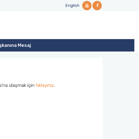
English
şkanına Mesaj
ı'na ulaşmak için
tıklayınız
.